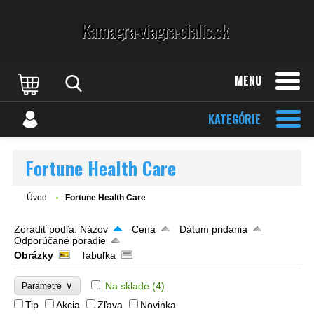
MENU
KATEGÓRIE
Fortune Health Care
Úvod
Fortune Health Care
Zoradiť podľa:
Názov
Cena
Dátum pridania
Odporúčané poradie
Obrázky
Tabuľka
∨
Na sklade
(4)
Parametre
Tip
Akcia
Zľava
Novinka