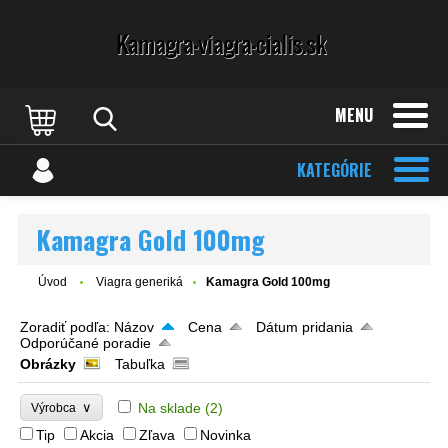
MENU
KATEGÓRIE
Kamagra Gold 100mg
Úvod
Viagra generiká
Kamagra Gold 100mg
Zoradiť podľa:
Názov
Cena
Dátum pridania
Odporúčané poradie
Obrázky
Tabuľka
∨
Na sklade
(2)
Výrobca
Tip
Akcia
Zľava
Novinka