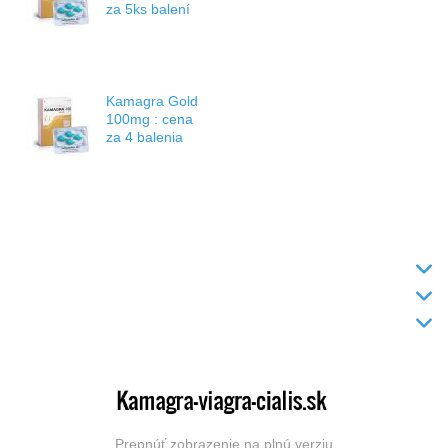
za 5ks balení
Kamagra Gold
100mg : cena
za 4 balenia
INFO
DODANIE TOVARU
KONTAKT
Prepnúť zobrazenie na plnú verziu