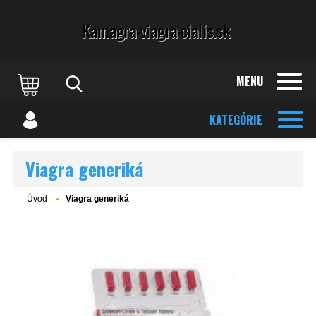
MENU
KATEGÓRIE
Viagra generiká
Úvod
Viagra generiká