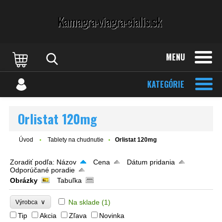
MENU
KATEGÓRIE
Orlistat 120mg
Úvod
Tablety na chudnutie
Orlistat 120mg
Zoradiť podľa:
Názov
Cena
Dátum pridania
Odporúčané poradie
Obrázky
Tabuľka
∨
Na sklade
(1)
Výrobca
Tip
Akcia
Zľava
Novinka