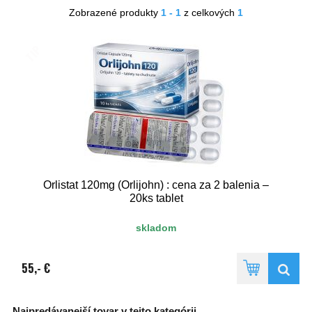
Zobrazené produkty
1 - 1
z celkových
1
TIP
Orlistat 120mg (Orlijohn) : cena za 2 balenia –
20ks tablet
skladom
55,- €
Najpredávanejší tovar v tejto kategórii