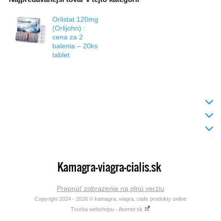
Orlistat 120mg
(Orlijohn) :
cena za 2
balenia – 20ks
tablet
INFO
DODANIE TOVARU
KONTAKT
Prepnúť zobrazenie na plnú verziu
Copyright 2024 - 2026 © kamagra, viagra, cialis produkty online
Tvorba webshopu - Atomer.sk