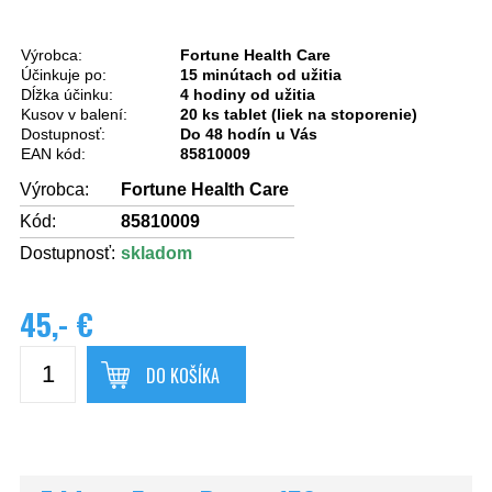
Výrobca:
Fortune Health Care
Účinkuje po:
15 minútach od užitia
Dĺžka účinku:
4 hodiny od užitia
Kusov v balení:
20 ks tablet (liek na stoporenie)
Dostupnosť:
Do 48 hodín u Vás
EAN kód:
85810009
Výrobca:
Fortune Health Care
Kód:
85810009
Dostupnosť:
skladom
45,- €
DO KOŠÍKA