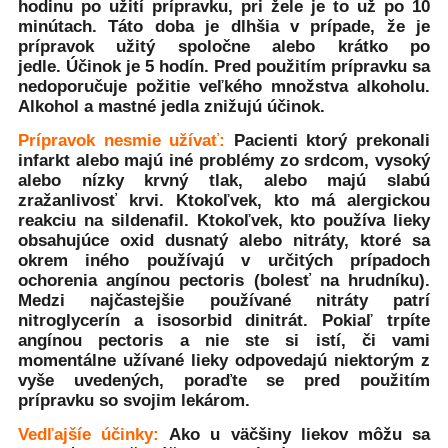
hodinu po užití prípravku, pri žele je to už po 10
minútach. Táto doba je dlhšia v prípade, že je
prípravok užitý spoločne alebo krátko po
jedle. Účinok je 5 hodín. Pred použitím prípravku sa
nedoporučuje požitie veľkého množstva alkoholu.
Alkohol a mastné jedla znižujú účinok.
Prípravok nesmie užívať:
Pacienti ktorý prekonali
infarkt alebo majú iné problémy zo srdcom, vysoký
alebo nízky krvný tlak, alebo majú slabú
zražanlivosť krvi. Ktokoľvek, kto má alergickou
reakciu na sildenafil. Ktokoľvek, kto používa lieky
obsahujúce oxid dusnatý alebo nitráty, ktoré sa
okrem iného používajú v určitých prípadoch
ochorenia angínou pectoris (bolesť na hrudníku).
Medzi najčastejšie používané nitráty patrí
nitroglycerín a isosorbid dinitrát. Pokiaľ trpíte
angínou pectoris a nie ste si istí, či vami
momentálne užívané lieky odpovedajú niektorým z
vyše uvedených, poraďte se pred použitím
prípravku so svojim lekárom.
Vedľajšíe účinky:
Ako u väčšiny liekov môžu sa