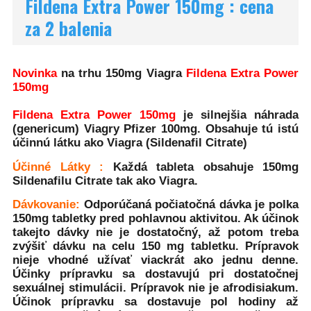
Fildena Extra Power 150mg : cena
za 2 balenia
Novinka
na trhu 150mg Viagra
Fildena Extra Power
150mg
Fildena Extra Power 150mg
je silnejšia náhrada
(genericum) Viagry Pfizer 100mg. Obsahuje tú istú
účinnú látku ako Viagra (Sildenafil Citrate)
Účinné Látky :
Každá tableta obsahuje 150mg
Sildenafilu Citrate tak ako Viagra.
Dávkovanie:
Odporúčaná počiatočná dávka je polka
150mg tabletky pred pohlavnou aktivitou. Ak účinok
takejto dávky nie je dostatočný, až potom treba
zvýšiť dávku na celu 150 mg tabletku. Prípravok
nieje vhodné užívať viackrát ako jednu denne.
Účinky prípravku sa dostavujú pri dostatočnej
sexuálnej stimulácii. Prípravok nie je afrodisiakum.
Účinok prípravku sa dostavuje pol hodiny až