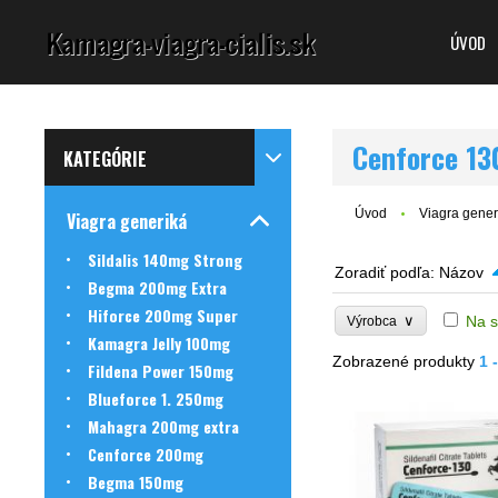
ÚVOD
Cenforce 1
KATEGÓRIE
Úvod
Viagra gener
Viagra generiká
Sildalis 140mg Strong
Zoradiť podľa:
Názov
Begma 200mg Extra
Hiforce 200mg Super
∨
Na s
Výrobca
Kamagra Jelly 100mg
Zobrazené produkty
1 
Fildena Power 150mg
Blueforce 1. 250mg
TIP
Mahagra 200mg extra
Cenforce 200mg
Begma 150mg