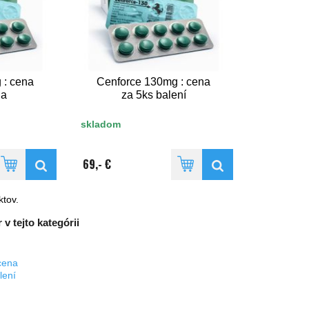
 : cena
Cenforce 130mg : cena
ia
za 5ks balení
skladom
69,- €
tov.
 v tejto kategórii
cena
lení