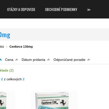
OTÁZKY A ODPOVEDE
OBCHODNÉ PODMIENKY
≫
30mg
iká
Cenforce 130mg
Cena
Dátum pridania
Odporúčané poradie
klade
(2)
- 2
z celkových
2