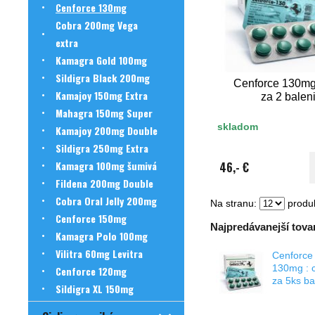
Cenforce 130mg
Cobra 200mg Vega
extra
Kamagra Gold 100mg
Sildigra Black 200mg
Cenforce 130mg
Kamajoy 150mg Extra
za 2 balen
Mahagra 150mg Super
skladom
Kamajoy 200mg Double
Sildigra 250mg Extra
Kamagra 100mg šumivá
46,- €
Fildena 200mg Double
Cobra Oral Jelly 200mg
Na stranu:
produk
Cenforce 150mg
Najpredávanejší tovar
Kamagra Polo 100mg
Vilitra 60mg Levitra
Cenforce
130mg : 
Cenforce 120mg
za 5ks ba
Sildigra XL 150mg