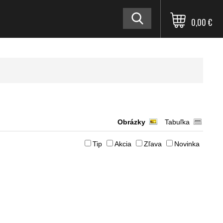
0,00 €
Obrázky
Tabuľka
Tip
Akcia
Zľava
Novinka