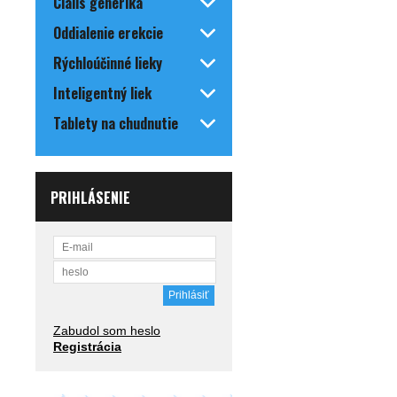
Cialis generiká
Oddialenie erekcie
Rýchloúčinné lieky
Inteligentný liek
Tablety na chudnutie
PRIHLÁSENIE
Zabudol som heslo
Registrácia