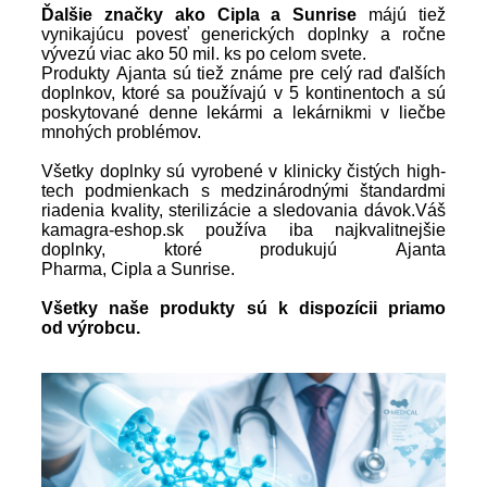
Ďalšie značky ako Cipla a Sunrise
májú tiež
vynikajúcu povesť generických doplnky a ročne
vývezú viac ako 50 mil. ks po celom svete.
Produkty Ajanta sú tiež známe pre celý rad ďalších
doplnkov, ktoré sa používajú v 5 kontinentoch a sú
poskytované denne lekármi a lekárnikmi v liečbe
mnohých problémov.
Všetky doplnky sú vyrobené v klinicky čistých high-
tech podmienkach s medzinárodnými štandardmi
riadenia kvality, sterilizácie a sledovania dávok.Váš
kamagra-eshop.sk používa iba najkvalitnejšie
doplnky, ktoré produkujú Ajanta
Pharma, Cipla a Sunrise.
Všetky naše produkty sú k dispozícii priamo
od výrobcu.