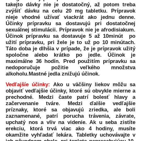
takejto dávky nie je dostatočný, až potom treba
zvýšiť dávku na celu 20 mg tabletku. Prípravok
nieje vhodné užívať viackrát ako jednu denne.
Účinky prípravku sa dostavujú pri dostatočnej
sexuálnej stimulácii. Prípravok nie je afrodisiakum.
Účinok prípravku sa dostavuje 5 až 10minút po
užití prípravku, pri žele je to už po 10 minútach.
Táto doba je dlhšia v prípade, že je prípravok užitý
spoločne alebo krátko po jedle. Účinok je
maximálne 36 hodín. Pred použitím prípravku sa
nedoporučuje požitie veľkého množstva
alkoholu.Mastné jedla znižujú účinok.
Vedľajšíe účinky:
Ako u väčšiny liekov môžu sa
objaviť vedľajšie účinky, ktoré sú obvykle mierne a
prechodné. Medzi časte patrí bolesť hlavy a
začervenanie tváre. Medzi ďalšie vedľajšie
príznaky, ktoré sa objavujú zriedka, ale boli
zaznamenané, patrí porucha trávenia, závrate,
upchatý nos a vliv na videnie. Ak u seba zistíte
erekciu, ktorá trvá viac ako 4 hodiny, musíte
okamžite vyhľadať lekára. Tabletky uchovávajte v