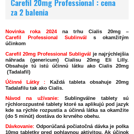
Carefil 20mg Professional : cena
za 2 balenia
Novinka roka 2024
na trhu Cialis 20mg –
Carefil Professional Sublinvál
s okamžitým
účinkom
Carefil 20mg Professional Subligvál
je najrýchlejšia
náhrada (genericum) Cialisu 20mg Eli Lilly.
Obsahuje tú istú účinnú látku ako Cialis 20mg
(Tadalafil)
Účinné Látky :
Každá tableta obsahuje 20mg
Tadalafilu tak ako Cialis.
Návod na užívanie:
Sublingválne tablety sú
rýchlorozpustné tablety ktoré sa aplikujú pod jazyk
kde sa rýchle rozpustia a účinná látka sa okamžite
(do 5 minút) dostáva do krvného obehu.
Dávkovanie:
Odporúčaná počiatočná dávka je polka
10mg tabletky pred pohlavnou aktivitou. Ak účinok