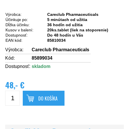
Výrobca:
Careclub Pharmaceuticals
Účinkuje po:
5 minútach od užitia
Dĺžka účinku:
36 hodín od užitia
Kusov v balení:
20ks.tablet (liek na stoporenie)
Dostupnosť:
Do 48 hodín u Vás
EAN kód:
85810034
Výrobca:
Careclub Pharmaceuticals
Kód:
85899034
Dostupnosť:
skladom
48,- €
DO KOŠÍKA