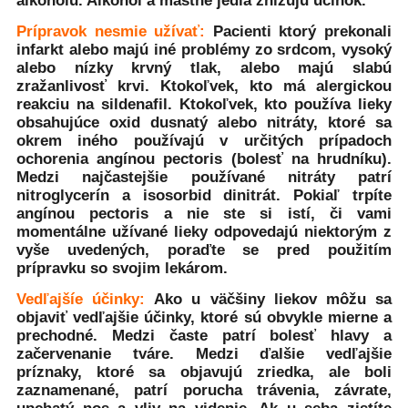
alkoholu. Alkohol a mastné jedla znižujú účinok.
Prípravok nesmie užívať:
Pacienti ktorý prekonali
infarkt alebo majú iné problémy zo srdcom, vysoký
alebo nízky krvný tlak, alebo majú slabú
zražanlivosť krvi. Ktokoľvek, kto má alergickou
reakciu na sildenafil. Ktokoľvek, kto používa lieky
obsahujúce oxid dusnatý alebo nitráty, ktoré sa
okrem iného používajú v určitých prípadoch
ochorenia angínou pectoris (bolesť na hrudníku).
Medzi najčastejšie používané nitráty patrí
nitroglycerín a isosorbid dinitrát. Pokiaľ trpíte
angínou pectoris a nie ste si istí, či vami
momentálne užívané lieky odpovedajú niektorým z
vyše uvedených, poraďte se pred použitím
prípravku so svojim lekárom.
Vedľajšíe účinky:
Ako u väčšiny liekov môžu sa
objaviť vedľajšie účinky, ktoré sú obvykle mierne a
prechodné. Medzi časte patrí bolesť hlavy a
začervenanie tváre. Medzi ďalšie vedľajšie
príznaky, ktoré sa objavujú zriedka, ale boli
zaznamenané, patrí porucha trávenia, závrate,