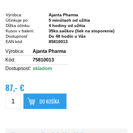
Výrobca:
Ajanta Pharma
Účinkuje po:
5 minútach od užitia
Dĺžka účinku:
4 hodiny od užitia
Kusov v balení:
35ks.sačkov (liek na stoporenie)
Dostupnosť:
Do 48 hodín u Vás
EAN kód:
85810013
Výrobca:
Ajanta Pharma
Kód:
75810013
Dostupnosť:
skladom
87,- €
DO KOŠÍKA