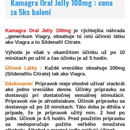
Kamagra Oral Jelly 100mg : cena
za 5ks balení
Kamagra Oral Jelly 100mg
je rýchlejšia náhrada
,,generikum Viagry, obsahuje tú istú účinnú látku
ako Viagra a to Sildenafil Citrate.
Výhoda je však v okamžitom účinku už po 10
minútach po užití a čas účinku je až 5 hodín.
Účinné Látky :
Každé vrecúško obsahuje 100mg
(Sildenafilu Citrate) tak ako Viagra.
Dávkovanie:
Prípravok nieje vhodné užívať viackrát
ako jedno vrecúško denne. Účinky prípravku sa
dostavujú pri dostatočnej sexuálnej stimulácii.
Prípravok nie je afrodisiakum. Účinok prípravku sa
dostavuje už po 10 minútach. Táto doba je dlhšia v
prípade, že je prípravok užitý min. 2 hod po
jedle. Účinok je 4-5 hodín. Pred použitím prípravku
sa nedoporučuje požitie veľkého množstva