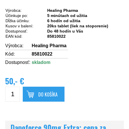
Výrobca:
Healing Pharma
Účinkuje po:
5 minútach od užitia
Dĺžka účinku:
6 hodín od užitia
Kusov v balení:
20ks tablet (liek na stoporenie)
Dostupnosť:
Do 48 hodín u Vás
EAN kód:
85810022
Výrobca:
Healing Pharma
Kód:
85810022
Dostupnosť:
skladom
50,- €
DO KOŠÍKA
Dapoforce 90mg Extra: cena za