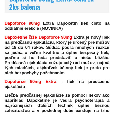
2ks balenia
Dapoforce 90mg
Extra Dapoxetin liek čisto na
oddialnie erekcie (NOVINKA)
Dapoxetine čiže Dapoforce 90mg
Extra je nový liek
na predčasnú ejakuláciu, ktorý je určený pre mužov
od 18 do 64 rokov. Súdiac podľa mnohých reakcií
sa jedná o veľmi kvalitnú a úplne bezpečný liek,
poďme si ho teda predstaviť o niečo bližšie.
Predčasná ejakulácia sužuje celý rad mužov, najmä
tých mladších, akýkoľvek účinný liek je preto pre
nich bezpochyby požehnaním.
Dapoforce 90mg Extra
- liek na predčasnú
ejakuláciu
Liečba predčasnej ejakulácie za pomoci liekov ako
napríklad Dapoxetine je vedľa psychoterapia a
najrôznejších ďalších techník úplne bežnou
záležitosťou a v poslednej dobe existuje na trhu