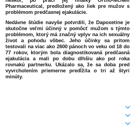
neskôr, po práci jej filiálky Ortho-McNeil
Pharmaceutical, predložený ako liek pre mužov s
problémom predčasnej ejakulácie.
Nedávne štúdie navyše potvrdili, že Dapoxetine je
skutočne veľmi účinný v pomôcť mužom s týmto
problémom, ktorý má značný vplyv na ich sexuálny
život a pohodu vôbec. Jeho účinky sa pritom
testovali na viac ako 2600 pánoch vo veku od 18 do
77 rokov, ktorým bola diagnostikovaná predčasná
ejakulácia a mali po dobu dlhšiu ako pol roka
rovnakú partnerku. Ukázalo sa, že sa doba pred
vyvrcholením priemerne predĺžila o tri až štyri
minúty.
INFO
DODANIE TOVARU
KONTAKT