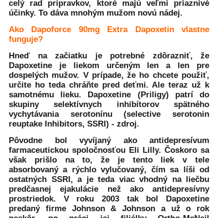
celý rad prípravkov, ktoré majú veľmi priaznivé
účinky. To dáva mnohým mužom novú nádej.
Ako Dapoforce 90mg Extra Dapoxetin vlastne
funguje?
Hneď na začiatku je potrebné zdôrazniť, že
Dapoxetine je liekom určeným len a len pre
dospelých mužov. V prípade, že ho chcete použiť,
určite ho teda chráňte pred deťmi. Ale teraz už k
samotnému lieku. Dapoxetine (Priligy) patrí do
skupiny selektívnych inhibítorov spätného
vychytávania serotonínu (selective serotonin
reuptake Inhibitors, SSRI) - zdroj.
Pôvodne bol vyvíjaný ako antidepresívum
farmaceutickou spoločnosťou Eli Lilly. Čoskoro sa
však prišlo na to, že je tento liek v tele
absorbovaný a rýchlo vylučovaný, čím sa líši od
ostatných SSRI, a je teda viac vhodný na liečbu
predčasnej ejakulácie než ako antidepresívny
prostriedok. V roku 2003 tak bol Dapoxetine
predaný firme Johnson & Johnson a už o rok