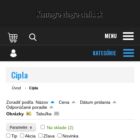
MENU
KATEGÓRIE
Cipla
Úvod
Cipla
Zoradiť podľa:
Názov
Cena
Dátum pridania
Odporúčané poradie
Obrázky
Tabuľka
∨
Na sklade
(2)
Parametre
Tip
Akcia
Zľava
Novinka