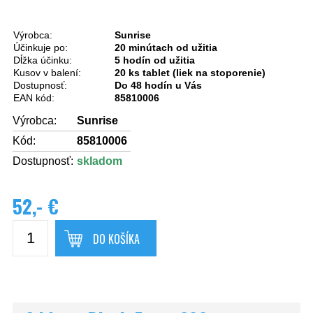
Výrobca:
Sunrise
Účinkuje po:
20 minútach od užitia
Dĺžka účinku:
5 hodín od užitia
Kusov v balení:
20 ks tablet (liek na stoporenie)
Dostupnosť:
Do 48 hodín u Vás
EAN kód:
85810006
Výrobca:
Sunrise
Kód:
85810006
Dostupnosť:
skladom
52,- €
DO KOŠÍKA