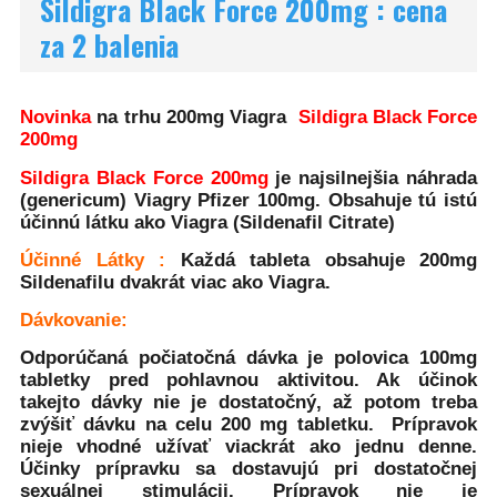
Sildigra Black Force 200mg : cena
za 2 balenia
Novinka
na trhu 200mg Viagra
Sildigra Black Force
200mg
Sildigra Black Force 200mg
je najsilnejšia náhrada
(genericum) Viagry Pfizer 100mg. Obsahuje tú istú
účinnú látku ako Viagra (Sildenafil Citrate)
Účinné Látky :
Každá tableta obsahuje 200mg
Sildenafilu dvakrát viac ako Viagra.
Dávkovanie:
Odporúčaná počiatočná dávka je polovica 100mg
tabletky pred pohlavnou aktivitou. Ak účinok
takejto dávky nie je dostatočný, až potom treba
zvýšiť dávku na celu 200 mg tabletku. Prípravok
nieje vhodné užívať viackrát ako jednu denne.
Účinky prípravku sa dostavujú pri dostatočnej
sexuálnej stimulácii. Prípravok nie je