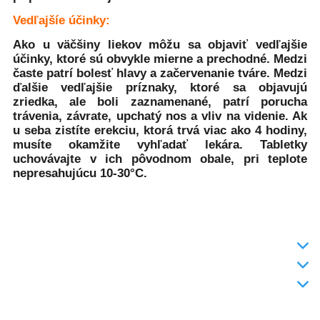
Vedľajšíe účinky:
Ako u väčšiny liekov môžu sa objaviť vedľajšie
účinky, ktoré sú obvykle mierne a prechodné. Medzi
časte patrí bolesť hlavy a začervenanie tváre. Medzi
ďalšie vedľajšie príznaky, ktoré sa objavujú
zriedka, ale boli zaznamenané, patrí porucha
trávenia, závrate, upchatý nos a vliv na videnie. Ak
u seba zistíte erekciu, ktorá trvá viac ako 4 hodiny,
musíte okamžite vyhľadať lekára. Tabletky
uchovávajte v ich pôvodnom obale, pri teplote
nepresahujúcu 10-30°C.
INFO
DODANIE TOVARU
KONTAKT