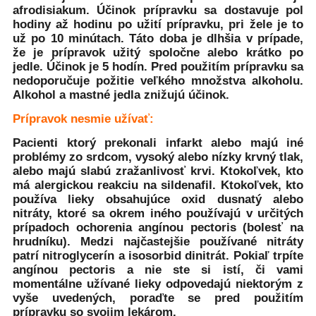
afrodisiakum. Účinok prípravku sa dostavuje pol
hodiny až hodinu po užití prípravku, pri žele je to
už po 10 minútach. Táto doba je dlhšia v prípade,
že je prípravok užitý spoločne alebo krátko po
jedle. Účinok je 5 hodín. Pred použitím prípravku sa
nedoporučuje požitie veľkého množstva alkoholu.
Alkohol a mastné jedla znižujú účinok.
Prípravok nesmie užívať:
Pacienti ktorý prekonali infarkt alebo majú iné
problémy zo srdcom, vysoký alebo nízky krvný tlak,
alebo majú slabú zražanlivosť krvi. Ktokoľvek, kto
má alergickou reakciu na sildenafil. Ktokoľvek, kto
používa lieky obsahujúce oxid dusnatý alebo
nitráty, ktoré sa okrem iného používajú v určitých
prípadoch ochorenia angínou pectoris (bolesť na
hrudníku). Medzi najčastejšie používané nitráty
patrí nitroglycerín a isosorbid dinitrát. Pokiaľ trpíte
angínou pectoris a nie ste si istí, či vami
momentálne užívané lieky odpovedajú niektorým z
vyše uvedených, poraďte se pred použitím
prípravku so svojim lekárom.