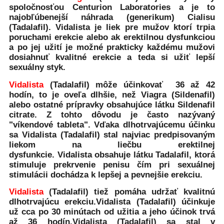
spoločnosťou Centurion Laboratories a je to
najobľúbenejší náhrada (generikum) Cialisu
(Tadalafil). Vidalista je liek pre mužov ktorí trpia
poruchami erekcie alebo ak erektilnou dysfunkciou
a po jej užití je možné prakticky každému mužovi
dosiahnuť kvalitné erekcie a teda si užiť lepší
sexuálny styk.
Vidalista
(Tadalafil) môže účinkovať 36 až 42
hodín, to je oveľa dlhšie, než Viagra (Sildenafil)
alebo ostatné prípravky obsahujúce látku Sildenafil
citrate. Z tohto dôvodu je často nazývaný
"víkendové tableta". Vďaka dlhotrvajúcemu účinku
sa Vidalista (Tadalafil) stal najviac predpisovaným
liekom na liečbu erektilnej
dysfunkcie. Vidalista obsahuje látku Tadalafil, ktorá
stimuluje prekrvenie penisu čím pri sexuálnej
stimulácii dochádza k lepšej a pevnejšie erekciu.
Vidalista
(Tadalafil) tiež pomáha udržať kvalitnú
dlhotrvajúcu erekciu.Vidalista (Tadalafil) účinkuje
už cca po 30 minútach od užitia a jeho účinok trvá
až 36 hodín.Vidalista (Tadalafil) sa stal v