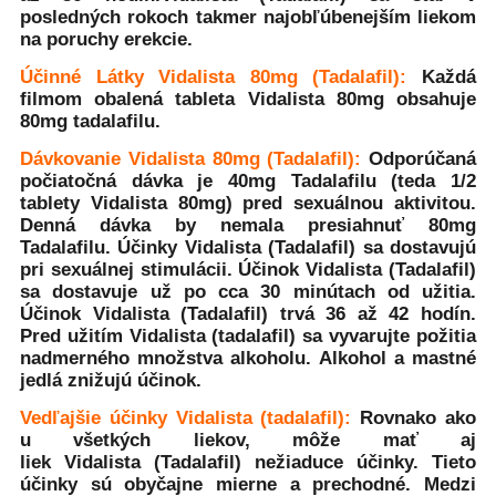
posledných rokoch takmer najobľúbenejším liekom
na poruchy erekcie.
Účinné Látky Vidalista 80mg (Tadalafil):
Každá
filmom obalená tableta Vidalista 80mg obsahuje
80mg tadalafilu.
Dávkovanie Vidalista 80mg (Tadalafil):
Odporúčaná
počiatočná dávka je 40mg Tadalafilu (teda 1/2
tablety Vidalista 80mg) pred sexuálnou aktivitou.
Denná dávka by nemala presiahnuť 80mg
Tadalafilu. Účinky Vidalista (Tadalafil) sa dostavujú
pri sexuálnej stimulácii. Účinok Vidalista (Tadalafil)
sa dostavuje už po cca 30 minútach od užitia.
Účinok Vidalista (Tadalafil) trvá 36 až 42 hodín.
Pred užitím Vidalista (tadalafil) sa vyvarujte požitia
nadmerného množstva alkoholu. Alkohol a mastné
jedlá znižujú účinok.
Vedľajšie účinky Vidalista (tadalafil):
Rovnako ako
u všetkých liekov, môže mať aj
liek Vidalista (Tadalafil) nežiaduce účinky. Tieto
účinky sú obyčajne mierne a prechodné. Medzi