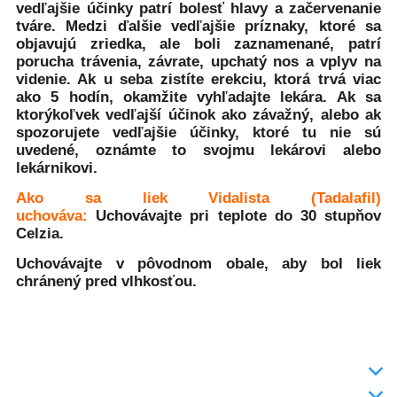
vedľajšie účinky patrí bolesť hlavy a začervenanie
tváre. Medzi ďalšie vedľajšie príznaky, ktoré sa
objavujú zriedka, ale boli zaznamenané, patrí
porucha trávenia, závrate, upchatý nos a vplyv na
videnie. Ak u seba zistíte erekciu, ktorá trvá viac
ako 5 hodín, okamžite vyhľadajte lekára. Ak sa
ktorýkoľvek vedľajší účinok ako závažný, alebo ak
spozorujete vedľajšie účinky, ktoré tu nie sú
uvedené, oznámte to svojmu lekárovi alebo
lekárnikovi.
Ako sa liek Vidalista (Tadalafil)
uchováva:
Uchovávajte pri teplote do 30 stupňov
Celzia.
Uchovávajte v pôvodnom obale, aby bol liek
chránený pred vlhkosťou.
INFO
DODANIE TOVARU