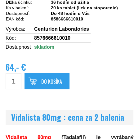
Dĺžka účinku:
36 hodín od užitia
Ks v balení:
20 ks tablet (liek na stoporenie)
Dostupnosť:
Do 48 hodín u Vás
EAN kód:
8586666610010
Výrobca:
Centurion Laboratories
Kód:
8576666610010
Dostupnosť:
skladom
64,- €
DO KOŠÍKA
Vidalista 80mg : cena za 2 balenia
Vidalista 80mg
(Tadalafil) je vyrábaný